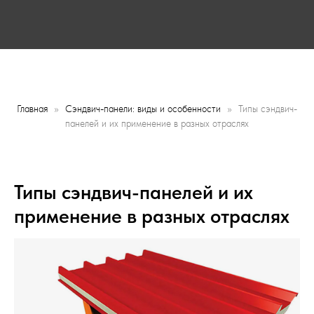
Главная
Сэндвич-панели: виды и особенности
Типы сэндвич-
панелей и их применение в разных отраслях
Заказать звонок
Заказать звонок
Типы сэндвич-панелей и их
применение в разных отраслях