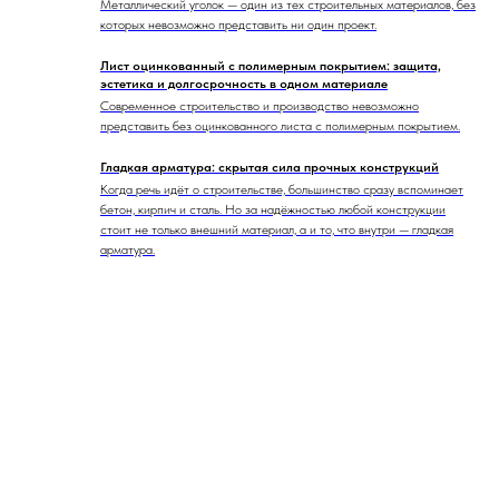
Металлический уголок — один из тех строительных материалов, без
которых невозможно представить ни один проект.
Лист оцинкованный с полимерным покрытием: защита,
эстетика и долгосрочность в одном материале
Современное строительство и производство невозможно
представить без оцинкованного листа с полимерным покрытием.
Гладкая арматура: скрытая сила прочных конструкций
Когда речь идёт о строительстве, большинство сразу вспоминает
бетон, кирпич и сталь. Но за надёжностью любой конструкции
стоит не только внешний материал, а и то, что внутри — гладкая
арматура.