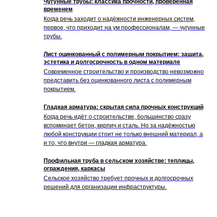
Чугунные трубы: классика прочности, проверенная
временем
Когда речь заходит о надёжности инженерных систем,
первое, что приходит на ум профессионалам, — чугунные
трубы.
Лист оцинкованный с полимерным покрытием: защита,
эстетика и долгосрочность в одном материале
Современное строительство и производство невозможно
представить без оцинкованного листа с полимерным
покрытием.
Гладкая арматура: скрытая сила прочных конструкций
Когда речь идёт о строительстве, большинство сразу
вспоминает бетон, кирпич и сталь. Но за надёжностью
любой конструкции стоит не только внешний материал, а
и то, что внутри — гладкая арматура.
Профильная труба в сельском хозяйстве: теплицы,
ограждения, каркасы
Сельское хозяйство требует прочных и долгосрочных
решений для организации инфраструктуры.