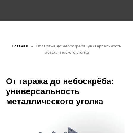
Главная
От гаража до небоскрёба: универсальность
металлического уголка
Заказать звонок
Заказать звонок
От гаража до небоскрёба:
универсальность
металлического уголка