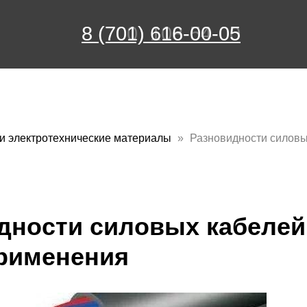
8 (700) 108-54-00
8 (701) 616-00-05
и электротехнические материалы
Разновидности силовы
дности силовых кабелей
рименения