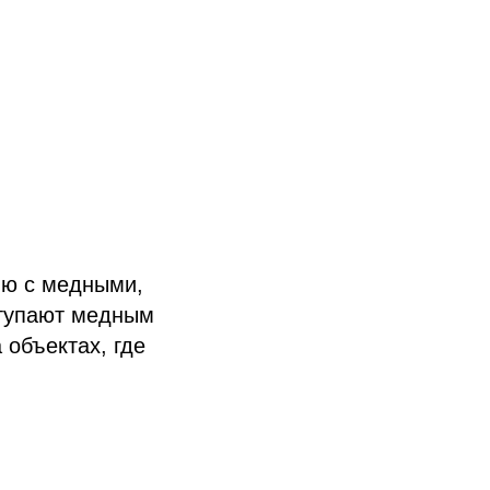
ию с медными,
уступают медным
 объектах, где