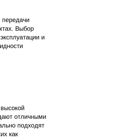
й передачи
ктах. Выбор
 эксплуатации и
видности
 высокой
адают отличными
ально подходят
их как