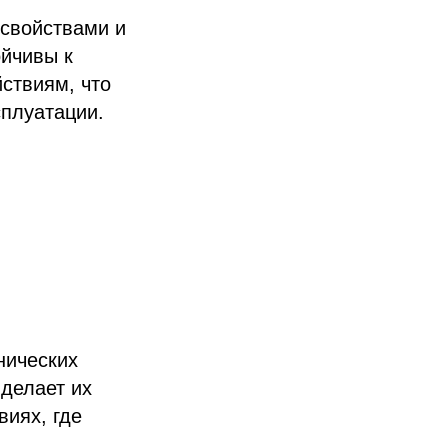
свойствами и
ойчивы к
ствиям, что
плуатации.
нических
делает их
виях, где