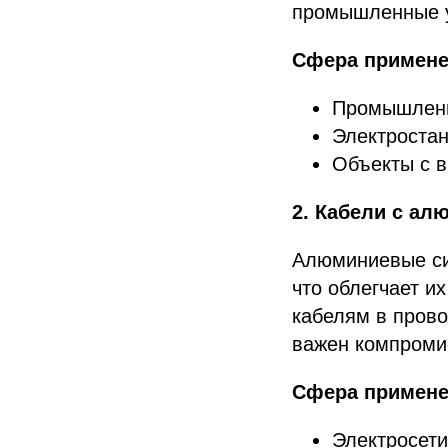
промышленные у
Сфера примене
Промышленн
Электростан
Объекты с в
2. Кабели с а
Алюминиевые си
что облегчает и
кабелям в прово
важен компроми
Сфера примене
Электросети