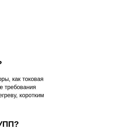
?
ры, как токовая
ие требования
егреву, коротким
РУПП?