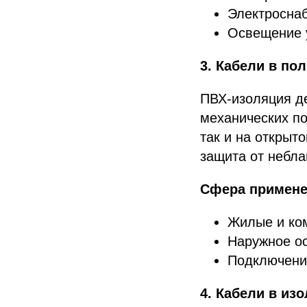
Электросна
Освещение у
3. Кабели в по
ПВХ-изоляция де
механических по
так и на открыт
защита от небл
Сфера примене
Жилые и ко
Наружное о
Подключени
4. Кабели в из