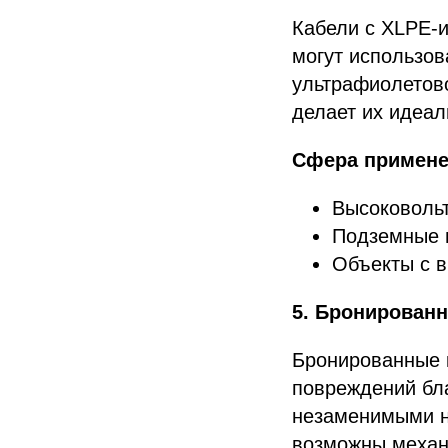
Кабели с XLPE-
могут использов
ультрафиолетово
делает их идеа
Сфера примене
Высоковольт
Подземные 
Объекты с в
5. Бронирован
Бронированные 
повреждений бла
незаменимыми на
возможны механ