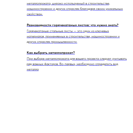
металлопроката, широко используемый в строительстве,
машиностроении и других отраслях благодаря своим уникальным
свойствам.
Разновидности горячекатаных листов: что нужно знать?
Горячекатаные стальные листы — это один из ключевых
материалов, применяемых в строительстве, машиностроении и
других отраслях промышленности.
Как выбрать металлопрокат?
При выборе металлопроката для вашего проекта следует учитывать
ряд важных факторов. Во-первых, необходимо определить вид
металла