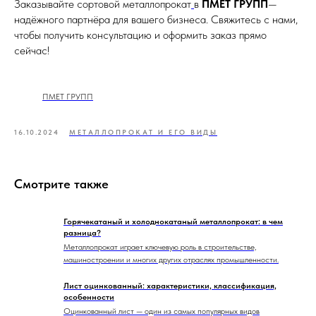
Заказывайте сортовой металлопрокат
в
ПМЕТ ГРУПП
—
надёжного партнёра для вашего бизнеса. Свяжитесь с нами,
чтобы получить консультацию и оформить заказ прямо
сейчас!
ПМЕТ ГРУПП
16.10.2024
МЕТАЛЛОПРОКАТ И ЕГО ВИДЫ
Смотрите также
Горячекатаный и холоднокатаный металлопрокат: в чем
разница?
Металлопрокат играет ключевую роль в строительстве,
машиностроении и многих других отраслях промышленности.
Лист оцинкованный: характеристики, классификация,
особенности
Оцинкованный лист — один из самых популярных видов