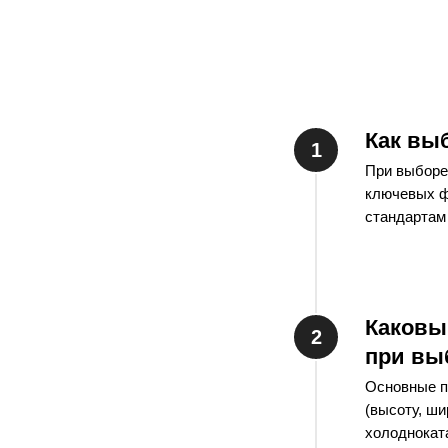
b — ширина полки
s — толщина стенки
t — толщина полки
Вес 1 мп, кг
Швеллер размер № 5
Как вы
h=50 мм
При выборе
b=32 мм
ключевых ф
стандартам 
s=4,4 мм
t=7 мм
4,84
Швеллер размер № 6.5
Каковы
h=65 мм
при вы
b=36 мм
Основные п
s=4,4 мм
(высоту, ши
холодноката
t=7,2 мм