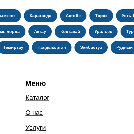
ымкент
Караганда
Актобе
Тараз
Усть-
ызылорда
Актау
Костанай
Уральск
Тур
Темиртау
Талдыкорган
Экибастуз
Рудный
Меню
Каталог
О нас
Услуги