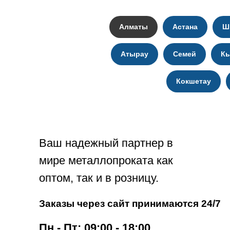
t=8,4 мм
Алматы
Астана
Ш
14,2
Швеллер размер № 18
Атырау
Семей
К
h=180 мм
b=70 мм
Кокшетау
s=5,1 мм
t=8,7 мм
16,3
Швеллер размер № 20
Ваш надежный партнер в
h=200 мм
мире металлопроката как
b=76 мм
оптом, так и в розницу.
s=5,2 мм
Заказы через сайт принимаются 24/7
t=9 мм
18,4
Пн - Пт: 09:00 - 18:00