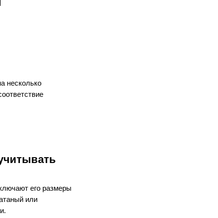
ы
а несколько
соответствие
 учитывать
ключают его размеры
катаный или
и.