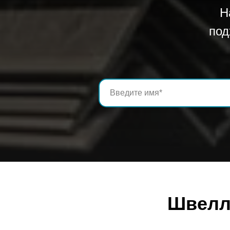
h=120 мм
Н
b=52 мм
под
s=4,8 мм
t=7,8 мм
10,4
Швеллер размер № 14
h=140 мм
b=58 мм
s=4,9 мм
t=8,1 мм
12,3
Швеллер размер № 16
h=160 мм
Швелле
b=64 мм
s=5,0 мм