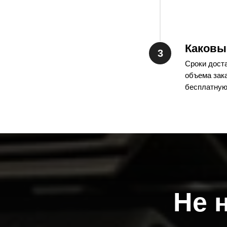
5,9
Швеллер размер № 8
h=80 мм
Каковы
b=40 мм
Сроки доста
s=4,5 мм
объема зак
бесплатную
t=7,4 мм
7,05
Швеллер размер № 10
h=100 мм
b=46 мм
s=4,5 мм
t=7,6 мм
Не 
8,59
Швеллер размер № 12