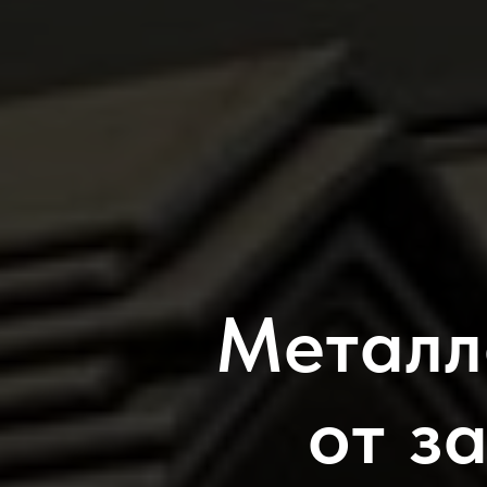
Металл
от з