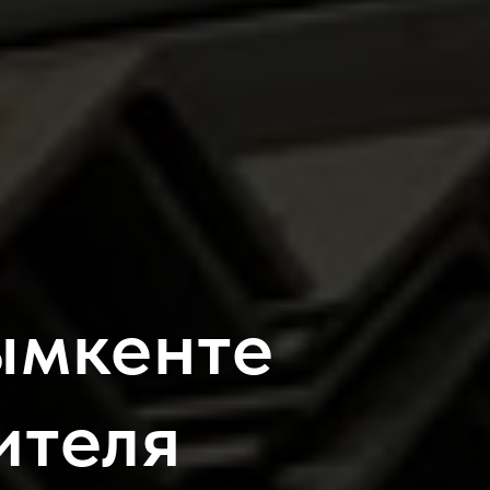
ымкенте
ителя