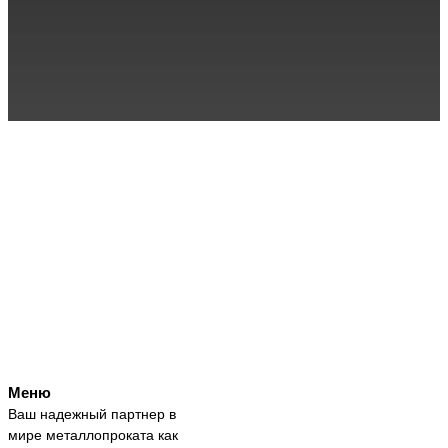
Хотите проконсультироваться
перед покупкой?
Оставьте свой номер
телефона, и мы позвоним
Вам в течение 5 минут
Меню
Ваш надежный партнер в
мире металлопроката как