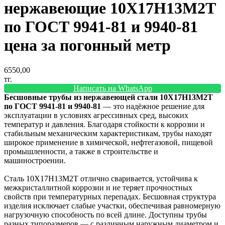
нержавеющие 10Х17Н13М2Т
по ГОСТ 9941-81 и 9940-81
цена за погонный метр
6550,00
тг.
Написать на WhatsApp
Бесшовные трубы из нержавеющей стали 10Х17Н13М2Т
по ГОСТ 9941-81 и 9940-81
— это надёжное решение для
эксплуатации в условиях агрессивных сред, высоких
температур и давления. Благодаря стойкости к коррозии и
стабильным механическим характеристикам, трубы находят
широкое применение в химической, нефтегазовой, пищевой
промышленности, а также в строительстве и
машиностроении.
Сталь 10Х17Н13М2Т отлично сваривается, устойчива к
межкристаллитной коррозии и не теряет прочностных
свойств при температурных перепадах. Бесшовная структура
изделия исключает слабые участки, обеспечивая равномерную
нагрузочную способность по всей длине. Доступны трубы
разных типоразмеров — с различным наружным диаметром и