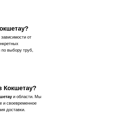
Кокшетау?
 зависимости от
онкретных
 по выбору труб,
в Кокшетау?
кшетау
и области. Мы
ое и своевременное
ия доставки.