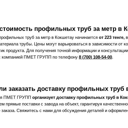
чения 8х8
 стоимость профильных труб за метр в 
профильных труб за метр в Кокшетау начинается
от 223 тенге,
в
чения 8х8
атериала трубы. Цены могут варьироваться в зависимости от к
ик продукта. Для получения точной информации и консультации
с компанией ПМЕТ ГРУПП по телефону
8 (700) 108-54-00
.
чения 8х8
ли заказать доставку профильных труб 
чения 8х8
ния ПМЕТ ГРУПП
организует доставку профильных труб в Ко
м прямые поставки с завода на объект, гарантируя качественн
 заказа. Свяжитесь с нами для обсуждения деталей и оформлен
чения 8х8