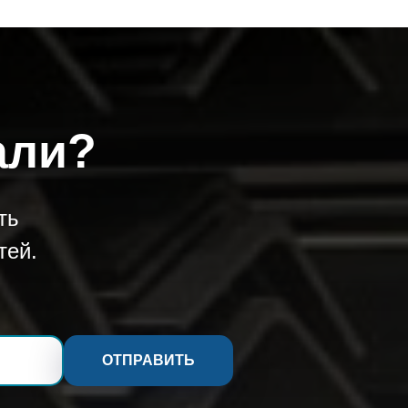
али?
ть
тей.
ОТПРАВИТЬ