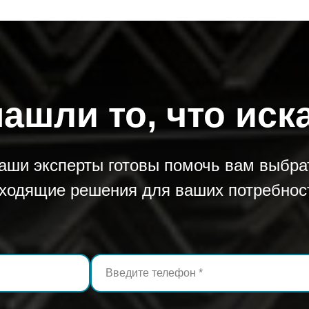
чения 8х8
нашли то, что иск
чения 8х8
аши эксперты готовы помочь вам выбра
чения 10х10
ходящие решения для ваших потребнос
чения 10х10