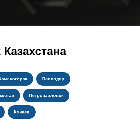
 Казахстана
Каменогорск
Павлодар
кестан
Петропавловск
Конаев