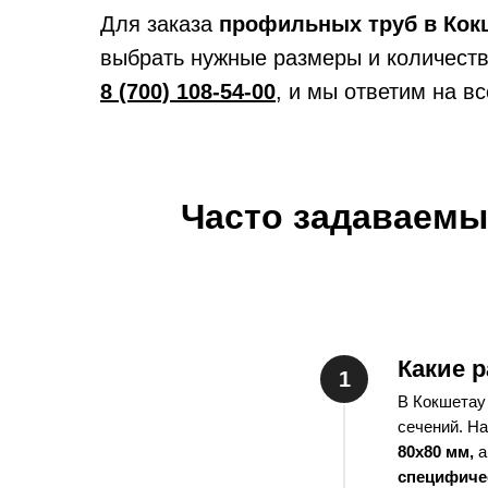
Для заказа
профильных труб в Ко
выбрать нужные размеры и количеств
8 (700) 108-54-00
, и мы ответим на в
Трубы профильные наружный разме
Размер профильных труб, сечение, с
Часто задаваемы
Масса метра погонного, кг
Труба профильная квадратного се
8х8х0.5
0.12
Труба профильная квадратного се
Какие 
8х8х0.6
В Кокшетау
0.14
сечений. Н
Труба профильная квадратного се
80x80 мм,
а
специфиче