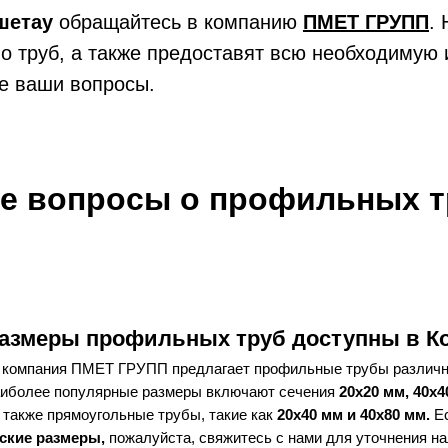
кшетау
обращайтесь в компанию
ПМЕТ ГРУПП
.
о труб, а также предоставят всю необходимую
се ваши вопросы.
р сечения a, b, мм
тенка, a, b, t, мм
е вопросы о профильных т
чения 8х8
чения 8х8
размеры профильных труб доступны в К
 компания ПМЕТ ГРУПП предлагает профильные трубы различн
аиболее популярные размеры включают сечения
20x20 мм, 40x4
чения 8х8
 также прямоугольные трубы, такие как
20x40 мм и 40x80 мм.
Е
ские размеры,
пожалуйста, свяжитесь с нами для уточнения на