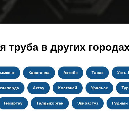
чения 10х10
чения 10х10
 труба в других городах
чения 10х10
ымкент
Караганда
Актобе
Тараз
Усть-
чения 10х10
ызылорда
Актау
Костанай
Уральск
Тур
Темиртау
Талдыкорган
Экибастуз
Рудный
чения 10х10