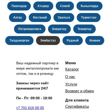
Павлодар
Атырау
Семей
Кызылорда
Актау
Костанай
Уральск
Туркестан
Петропавловск
Кокшетау
Темиртау
Талдыкорган
Экибастуз
Рудный
Конаев
Меню
Ваш надежный партнер в
мире металлопроката как
Каталог
оптом, так и в розницу.
О нас
Заказы через сайт
Услуги
принимаются 24/7
Возврат и обмен
Пн - Пт: 09:00 - 18:00
Для клиента
Сертификаты
+7 701 616 00 05