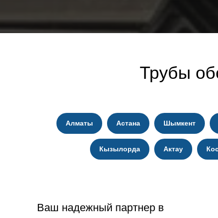
Трубы об
Алматы
Астана
Шымкент
Кызылорда
Актау
Ко
Ваш надежный партнер в