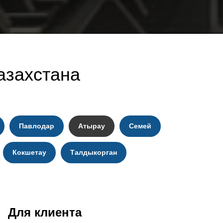
азахстана
Павлодар
Атырау
Семей
Кокшетау
Талдыкорган
Для клиента