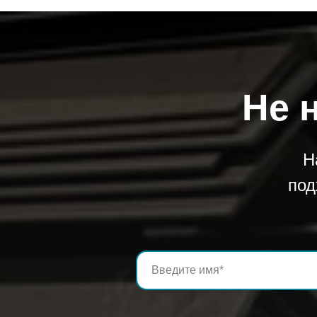
Не 
Н
под