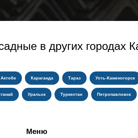
садные в других городах К
Актобе
Караганда
Тараз
Усть-Каменогорск
станай
Уральск
Туркестан
Петропавловск
Меню