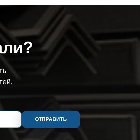
али?
ть
тей.
ОТПРАВИТЬ