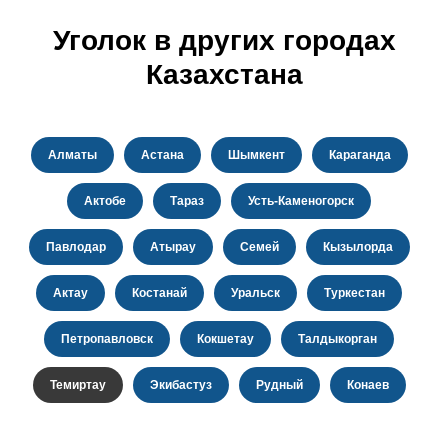
Уголок в других городах
Казахстана
Алматы
Астана
Шымкент
Караганда
Актобе
Тараз
Усть-Каменогорск
Павлодар
Атырау
Семей
Кызылорда
Актау
Костанай
Уральск
Туркестан
Петропавловск
Кокшетау
Талдыкорган
Темиртау
Экибастуз
Рудный
Конаев