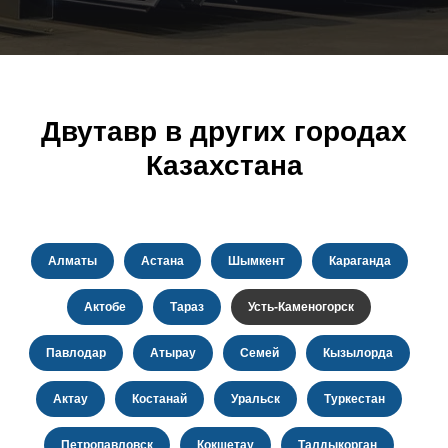
Двутавр в других городах
Казахстана
Алматы
Астана
Шымкент
Караганда
Актобе
Тараз
Усть-Каменогорск
Павлодар
Атырау
Семей
Кызылорда
Актау
Костанай
Уральск
Туркестан
Петропавловск
Кокшетау
Талдыкорган