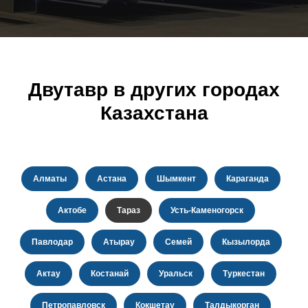
Двутавр в других городах
Казахстана
Алматы
Астана
Шымкент
Караганда
Актобе
Тараз
Усть-Каменогорск
Павлодар
Атырау
Семей
Кызылорда
Актау
Костанай
Уральск
Туркестан
Петропавловск
Кокшетау
Талдыкорган