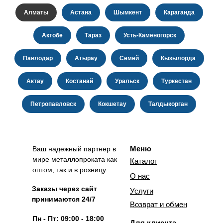
Алматы
Астана
Шымкент
Караганда
Актобе
Тараз
Усть-Каменогорск
Павлодар
Атырау
Семей
Кызылорда
Актау
Костанай
Уральск
Туркестан
Петропавловск
Кокшетау
Талдыкорган
Меню
Ваш надежный партнер в
мире металлопроката как
Каталог
оптом, так и в розницу.
О нас
Заказы через сайт
Услуги
принимаются 24/7
Возврат и обмен
Пн - Пт: 09:00 - 18:00
Для клиента