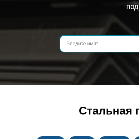
под
Стальная 