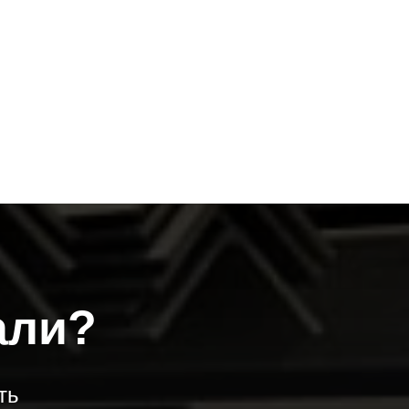
али?
ть