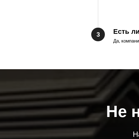
Есть л
Да, компан
Не 
Н