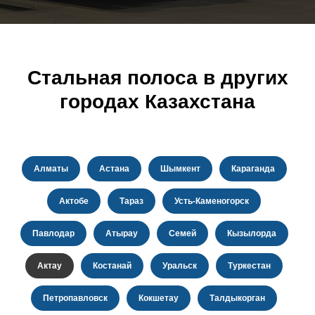
Стальная полоса в других
городах Казахстана
Алматы
Астана
Шымкент
Караганда
Актобе
Тараз
Усть-Каменогорск
Павлодар
Атырау
Семей
Кызылорда
Актау
Костанай
Уральск
Туркестан
Петропавловск
Кокшетау
Талдыкорган